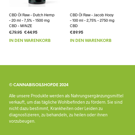
CBD Öl Raw – Dutch Hemp
CBD Öl Raw – Jacob Hooy
– 20 ml – 7,5% – 1500 mg
– 100 ml – 2,75% – 2750 mg
CBD – MINZE
CBD
Ursprünglicher
Aktueller
€
79.95
€
44.95
€
89.95
Preis
Preis
IN DEN WARENKORB
IN DEN WARENKORB
war:
ist:
€79.95
€44.95.
© CANNABISOILSHOP.DE 2024
Alle unsere Produkte werden als Nahrungsergänzungsmittel
verkauft, um das tägliche Wohlbefinden zu fördern. Sie sind
nicht dazu bestimmt, Krankheiten oder Leiden zu
diagnostizieren, zu behandeln, zu heilen oder ihnen
vorzubeugen.