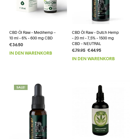
CBD Öl Raw – Medihemp –
CBD Öl Raw – Dutch Hemp
10 ml – 6% – 600 mg CBD
– 20 ml – 7,5% – 1500 mg
CBD – NEUTRAL
€
36.50
Ursprünglicher
Aktueller
€
79.95
€
44.95
IN DEN WARENKORB
Preis
Preis
IN DEN WARENKORB
war:
ist:
€79.95
€44.95.
SALE!