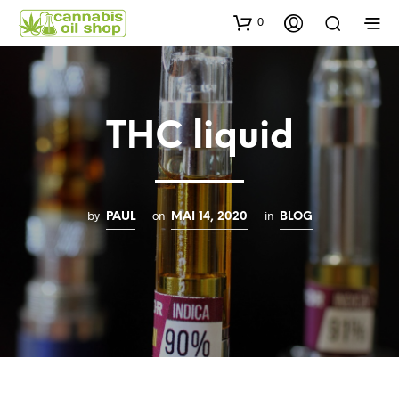
0
THC liquid
by
on
in
PAUL
MAI 14, 2020
BLOG