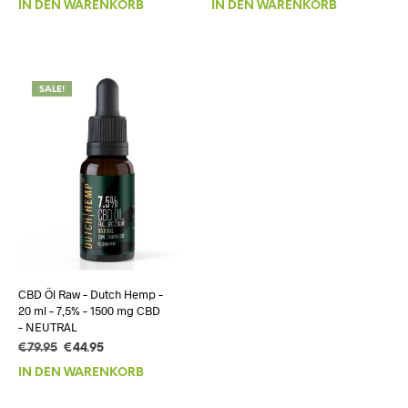
IN DEN WARENKORB
IN DEN WARENKORB
war:
ist:
war:
ist:
€44.95
€24.95.
€44.95
€24.95.
SALE!
CBD Öl Raw – Dutch Hemp –
20 ml – 7,5% – 1500 mg CBD
– NEUTRAL
Ursprünglicher
Aktueller
€
79.95
€
44.95
Preis
Preis
IN DEN WARENKORB
war:
ist:
€79.95
€44.95.