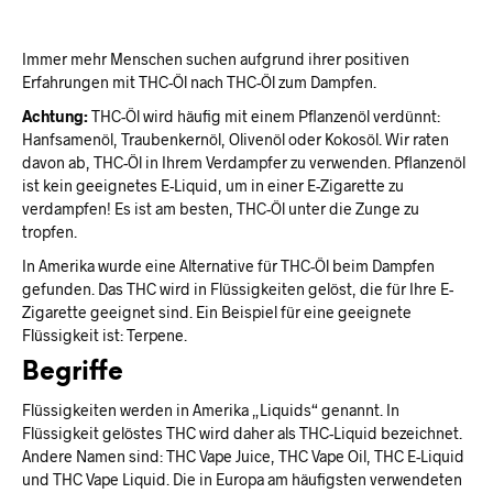
Immer mehr Menschen suchen aufgrund ihrer positiven
Erfahrungen mit THC-Öl nach THC-Öl zum Dampfen.
Achtung:
THC-Öl wird häufig mit einem Pflanzenöl verdünnt:
Hanfsamenöl, Traubenkernöl, Olivenöl oder Kokosöl. Wir raten
davon ab, THC-Öl in Ihrem Verdampfer zu verwenden. Pflanzenöl
ist kein geeignetes E-Liquid, um in einer E-Zigarette zu
verdampfen! Es ist am besten, THC-Öl unter die Zunge zu
tropfen.
In Amerika wurde eine Alternative für THC-Öl beim Dampfen
gefunden. Das THC wird in Flüssigkeiten gelöst, die für Ihre E-
Zigarette geeignet sind. Ein Beispiel für eine geeignete
Flüssigkeit ist: Terpene.
Begriffe
Flüssigkeiten werden in Amerika „Liquids“ genannt. In
Flüssigkeit gelöstes THC wird daher als THC-Liquid bezeichnet.
Andere Namen sind: THC Vape Juice, THC Vape Oil, THC E-Liquid
und THC Vape Liquid. Die in Europa am häufigsten verwendeten