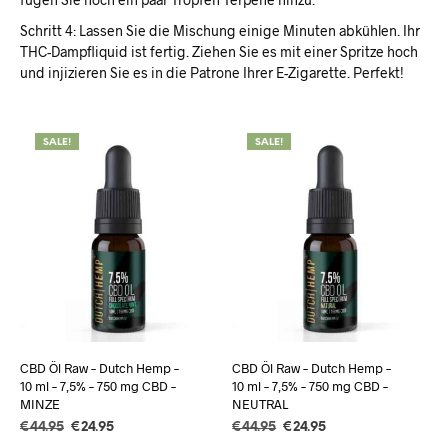
Schritt 4: Lassen Sie die Mischung einige Minuten abkühlen. Ihr
THC-Dampfliquid ist fertig. Ziehen Sie es mit einer Spritze hoch
und injizieren Sie es in die Patrone Ihrer E-Zigarette. Perfekt!
SALE!
SALE!
CBD Öl Raw – Dutch Hemp –
CBD Öl Raw – Dutch Hemp –
10 ml – 7,5% – 750 mg CBD –
10 ml – 7,5% – 750 mg CBD –
MINZE
NEUTRAL
Ursprünglicher
Aktueller
Ursprünglicher
Aktueller
€
44.95
€
24.95
€
44.95
€
24.95
Preis
Preis
Preis
Preis