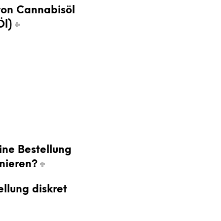
von Cannabisöl
R
E
Öl)
N
K
O
R
B
.
ine Bestellung
nieren?
llung diskret