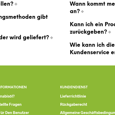
llen?
Wann kommt mei
an?
ngsmethoden gibt
Kann ich ein Pro
zurückgeben?
der wird geliefert?
Wie kann ich di
Kundenservice e
NFORMATIONEN
KUNDENDIENST
nnabisöl?
Lieferrichtlinie
ellte Fragen
Rückgaberecht
Für Den Benutzer
Allgemeine Geschäftsbedingu