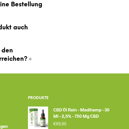
ne Bestellung
dukt auch
e den
rreichen?
PRODUKTE
CBD Öl Rein - Medihemp - 30
Ml - 2,5% - 750 Mg CBD
€
65.50
ngen