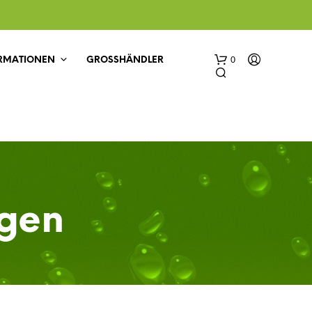
0
RMATIONEN
GROSSHÄNDLER
agen
E
S
B
E
F
I
N