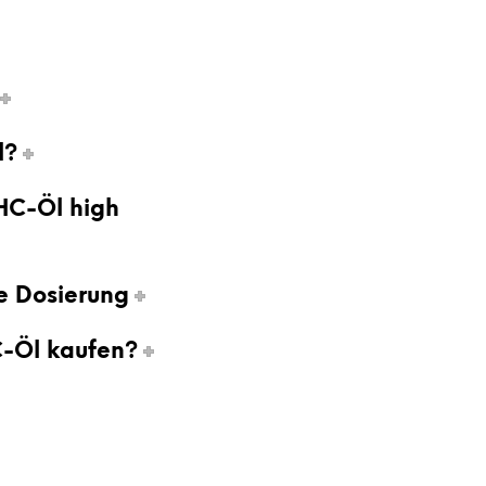
D
E
N
S
I
C
H
l?
K
E
I
HC-Öl high
N
E
P
R
e Dosierung
O
D
U
-Öl kaufen?
K
T
E
I
M
W
A