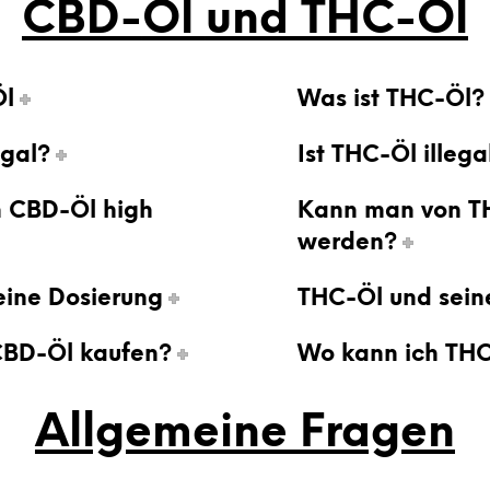
CBD-
Öl
und THC-
Öl
Öl
Was ist THC-Öl?
egal?
Ist THC-Öl illega
 CBD-Öl high
Kann man von T
werden?
eine Dosierung
THC-Öl und sein
CBD-Öl kaufen?
Wo kann ich THC
Allgemeine Fragen