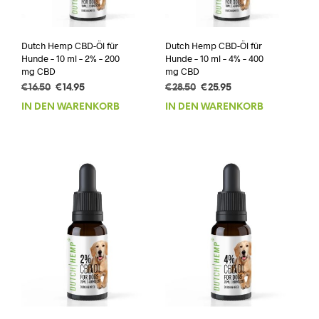
Dutch Hemp CBD-Öl für
Dutch Hemp CBD-Öl für
Hunde – 10 ml – 2% – 200
Hunde – 10 ml – 4% – 400
mg CBD
mg CBD
Ursprünglicher
Aktueller
Ursprünglicher
Aktueller
€
16.50
€
14.95
€
28.50
€
25.95
Preis
Preis
Preis
Preis
IN DEN WARENKORB
IN DEN WARENKORB
war:
ist:
war:
ist:
€16.50
€14.95.
€28.50
€25.95.