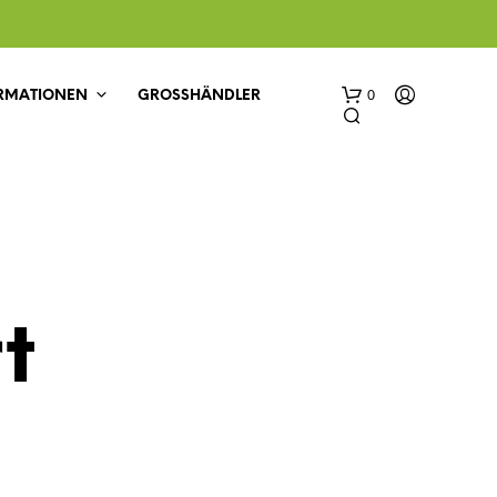
0
RMATIONEN
GROSSHÄNDLER
t
E
S
B
E
F
I
N