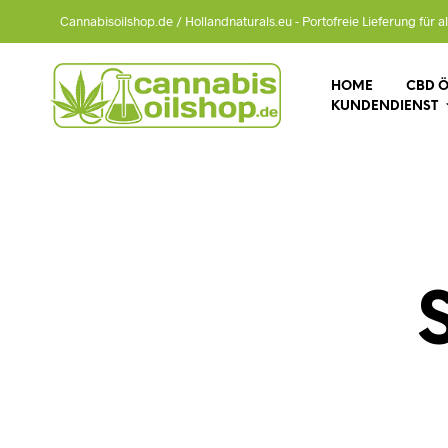
Cannabisoilshop.de / Hollandnaturals.eu - Portofreie Lieferung für al
HOME
CBD Ö
KUNDENDIENST