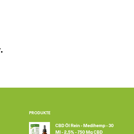
D
E
N
S
I
C
H
K
.
E
I
N
E
P
R
O
D
U
K
T
E
PRODUKTE
I
M
CBD Öl Rein - Medihemp - 30
W
Ml - 2,5% - 750 Mg CBD
A