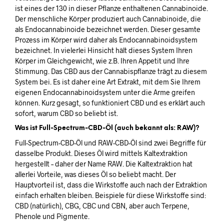
ist eines der 130 in dieser Pflanze enthaltenen Cannabinoide.
Der menschliche Körper produziert auch Cannabinoide, die
als Endocannabinoide bezeichnet werden. Dieser gesamte
Prozess im Körper wird daher als Endocannabinoidsystem
bezeichnet. In vielerlei Hinsicht hält dieses System Ihren
Körper im Gleichgewicht, wie z.B. Ihren Appetit und Ihre
Stimmung. Das CBD aus der Cannabispflanze trägt zu diesem
System bei. Es ist daher eine Art Extrakt, mit dem Sie Ihrem
eigenen Endocannabinoidsystem unter die Arme greifen
können. Kurz gesagt, so funktioniert CBD und es erklärt auch
sofort, warum CBD so beliebt ist.
Was ist Full-Spectrum-CBD-Öl (auch bekannt als: RAW)?
Full-Spectrum-CBD-Öl und RAW-CBD-Öl sind zwei Begriffe für
dasselbe Produkt. Dieses Öl wird mittels Kaltextraktion
hergestellt – daher der Name RAW. Die Kaltextraktion hat
allerlei Vorteile, was dieses Öl so beliebt macht. Der
Hauptvorteil ist, dass die Wirkstoffe auch nach der Extraktion
einfach erhalten bleiben. Beispiele für diese Wirkstoffe sind:
CBD (natürlich), CBG, CBC und CBN, aber auch Terpene,
Phenole und Pigmente.