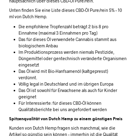
hauptsächlich über dieses CBD-Öl Pure/rein.
Unten finden Sie eine Liste dieses CBD-Öl Pure/rein 5% – 10
ml von Dutch Hemp.
Die empfohlene Tropfenzahl beträgt 2 bis 8 pro
Einnahme (maximal 3 Einnahmen pro Tag)
Das für dieses Öl verwendete Cannabis stammt aus
biologischem Anbau
Im Produktionsprozess werden niemals Pestizide,
Düngemittel oder gentechnisch veränderte Organismen
eingesetzt
Das Öl wird mit Bio-Hanfsamenöl (kaltgepresst)
verdünnt.
Völlig legal in Deutschland und im übrigen Europa
Das Öl ist sowohl für Erwachsene als auch für Kinder
geeignet
Für Interessierte: für dieses CBD-Öl können
Qualitätsberichte bei uns angefordert werden
Spitzenqualität von Dutch Hemp zu einem günstigen Preis
Kunden von Dutch Hemp fragen sich manchmal, wie die
Artikel so günstig sein können – immerhin ist die Qualität