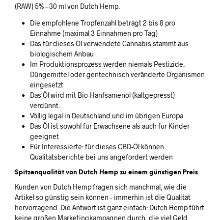
(RAW) 5% – 30 ml von Dutch Hemp.
Die empfohlene Tropfenzahl beträgt 2 bis 8 pro
Einnahme (maximal 3 Einnahmen pro Tag)
Das für dieses Öl verwendete Cannabis stammt aus
biologischem Anbau
Im Produktionsprozess werden niemals Pestizide,
Düngemittel oder gentechnisch veränderte Organismen
eingesetzt
Das Öl wird mit Bio-Hanfsamenöl (kaltgepresst)
verdünnt.
Völlig legal in Deutschland und im übrigen Europa
Das Öl ist sowohl für Erwachsene als auch für Kinder
geeignet
Für Interessierte: für dieses CBD-Öl können
Qualitätsberichte bei uns angefordert werden
Spitzenqualität von Dutch Hemp zu einem günstigen Preis
Kunden von Dutch Hemp fragen sich manchmal, wie die
Artikel so günstig sein können – immerhin ist die Qualität
hervorragend. Die Antwort ist ganz einfach: Dutch Hemp führt
keine großen Marketingkampagnen durch, die viel Geld