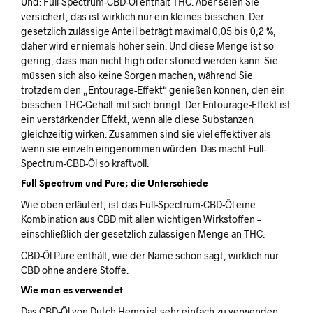
Und: Full-Spectrum-CBD-Öl enthält THC. Aber seien Sie
versichert, das ist wirklich nur ein kleines bisschen. Der
gesetzlich zulässige Anteil beträgt maximal 0,05 bis 0,2 %,
daher wird er niemals höher sein. Und diese Menge ist so
gering, dass man nicht high oder stoned werden kann. Sie
müssen sich also keine Sorgen machen, während Sie
trotzdem den „Entourage-Effekt“ genießen können, den ein
bisschen THC-Gehalt mit sich bringt. Der Entourage-Effekt ist
ein verstärkender Effekt, wenn alle diese Substanzen
gleichzeitig wirken. Zusammen sind sie viel effektiver als
wenn sie einzeln eingenommen würden. Das macht Full-
Spectrum-CBD-Öl so kraftvoll.
Full Spectrum und Pure; die Unterschiede
Wie oben erläutert, ist das Full-Spectrum-CBD-Öl eine
Kombination aus CBD mit allen wichtigen Wirkstoffen –
einschließlich der gesetzlich zulässigen Menge an THC.
CBD-Öl Pure enthält, wie der Name schon sagt, wirklich nur
CBD ohne andere Stoffe.
Wie man es verwendet
Das CBD-Öl von Dutch Hemp ist sehr einfach zu verwenden.