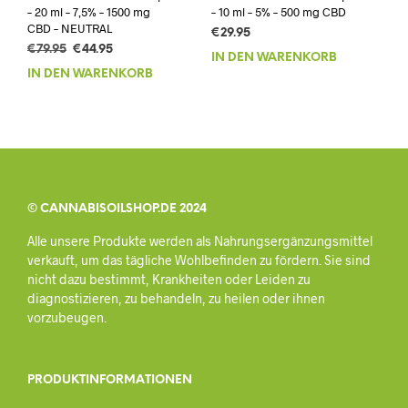
– 20 ml – 7,5% – 1500 mg
– 10 ml – 5% – 500 mg CBD
CBD – NEUTRAL
€
29.95
Ursprünglicher
Aktueller
€
79.95
€
44.95
IN DEN WARENKORB
Preis
Preis
IN DEN WARENKORB
war:
ist:
€79.95
€44.95.
© CANNABISOILSHOP.DE 2024
Alle unsere Produkte werden als Nahrungsergänzungsmittel
verkauft, um das tägliche Wohlbefinden zu fördern. Sie sind
nicht dazu bestimmt, Krankheiten oder Leiden zu
diagnostizieren, zu behandeln, zu heilen oder ihnen
vorzubeugen.
PRODUKTINFORMATIONEN